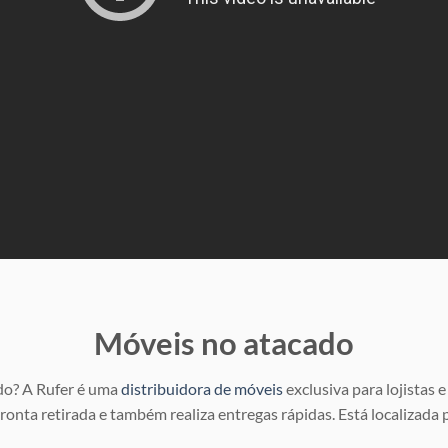
Móveis no atacado
do? A Rufer é uma
distribuidora de móveis
exclusiva para lojistas
onta retirada e também realiza entregas rápidas. Está localizada