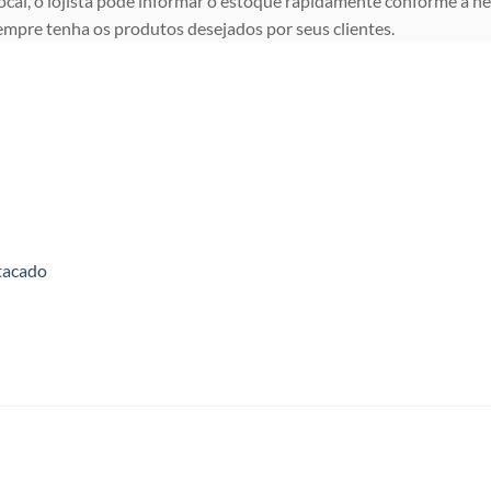
ocal, o lojista pode informar o estoque rapidamente conforme a ne
mpre tenha os produtos desejados por seus clientes.
tacado